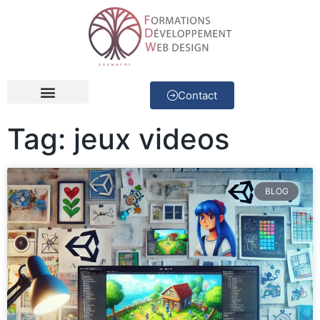
Contact
Développeur Web
Concepteur d’applications
Tag: jeux videos
BLOG