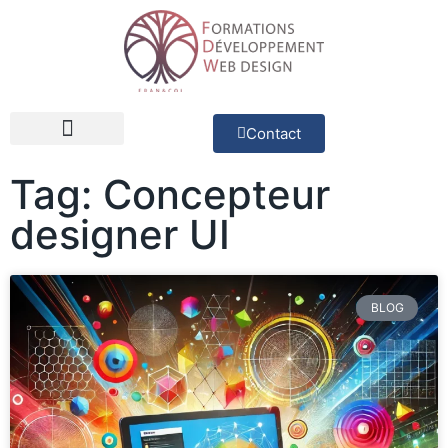
Contact
Développeur Web
Concepteur d’applications
Tag: Concepteur
designer UI
BLOG